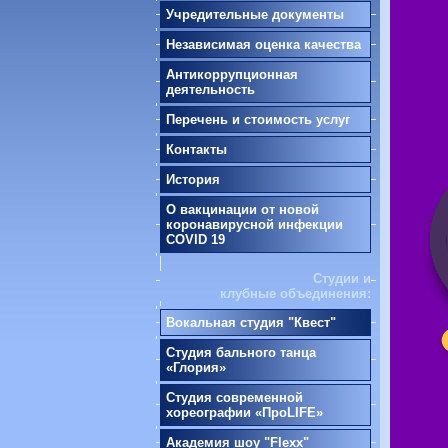
Учредительные документы
Независимая оценка качества
Антикоррупционная
деятельность
Перечень и стоимость услуг
Контакты
История
О вакцинации от новой
коронавирусной инфекции
COVID 19
Студии и
клубные объединения:
Вокальная студия "Квест"
Студия бального танца
«Глория»
Студия современной
хореографии «ПроLIFE»
Академия шоу "Flexx"