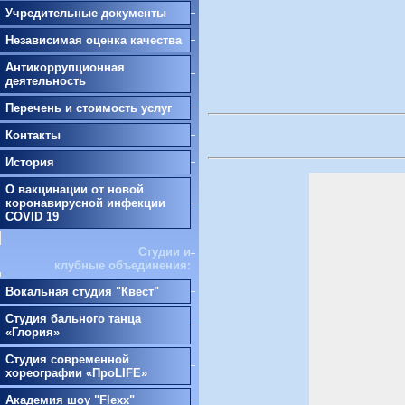
Учредительные документы
Независимая оценка качества
Антикоррупционная
деятельность
Перечень и стоимость услуг
Контакты
История
О вакцинации от новой
коронавирусной инфекции
COVID 19
Студии и
клубные объединения:
Вокальная студия "Квест"
Студия бального танца
«Глория»
Студия современной
хореографии «ПроLIFE»
Академия шоу "Flexx"