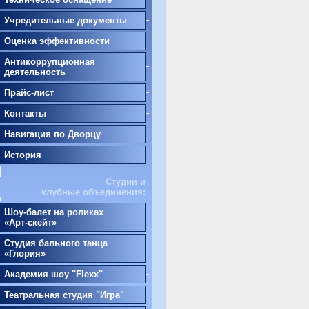
Учредительные документы
Оценка эффективности
Антикоррупционная
деятельность
Прайс-лист
Контакты
Навигация по Дворцу
История
Студии и
клубные объединения:
Шоу-балет на роликах
«Арт-скейт»
Студия бального танца
«Глория»
Академия шоу "Flexx"
Театральная студия "Игра"