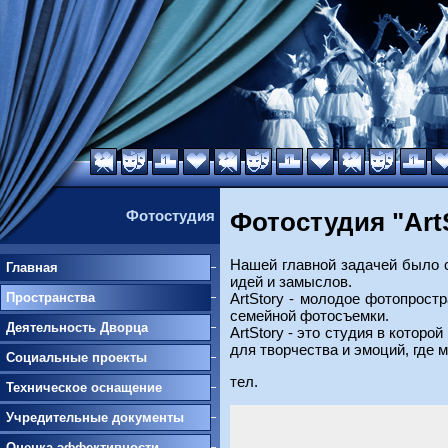
Фотостудия
Фотостудия "Art
Нашей главной задачей было 
Главная
идей и замыслов.
ArtStory - молодое фотопрост
Пространства
семейной фотосъемки.
Деятельность Дворца
ArtStory - это студия в котор
для творчества и эмоций, где 
Социальные проекты
тел.
Техническое оснащение
Учредительные документы
Оценка эффективности