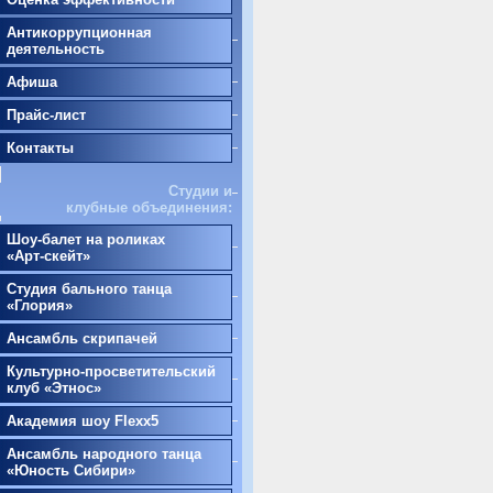
Антикоррупционная
деятельность
Афиша
Прайс-лист
Контакты
Студии и
клубные объединения:
Шоу-балет на роликах
«Арт-скейт»
Студия бального танца
«Глория»
Ансамбль скрипачей
Культурно-просветительский
клуб «Этнос»
Академия шоу Flexx5
Ансамбль народного танца
«Юность Сибири»