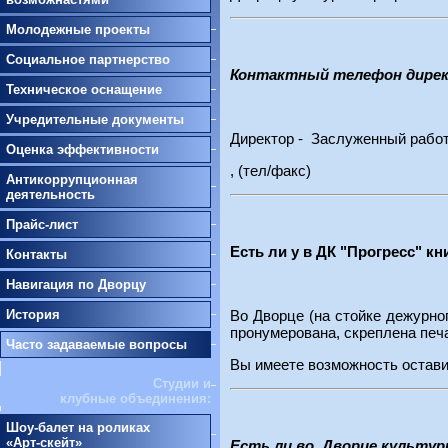
Молодежные проекты
Социальное партнерство
Контактный телефон дирек
Техническое оснащение
Учредительные документы
Директор - Заслуженный рабо
Оценка эффективности
, (тел/факс)
Антикоррупционная
деятельность
Прайс-лист
Есть ли у в ДК "Прогресс" к
Контакты
Навигация по Дворцу
История
Во Дворце (на стойке дежурно
пронумерована, скреплена печ
Часто задаваемые вопросы
Вы имеете возможность остави
Студии и
клубные объединения:
Шоу-балет на роликах
«Арт-скейт»
Есть ли во Дворце культур