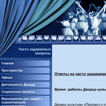
Часто задаваемые
вопросы
Главная
Пространства
Ответы на часто задавае
Афиша
Деятельность Дворца
Время работы Дворца куль
Социальные проекты
Мероприятия для людей с
ограниченными
Дворец культуры «Прогресс» от
возможнастями