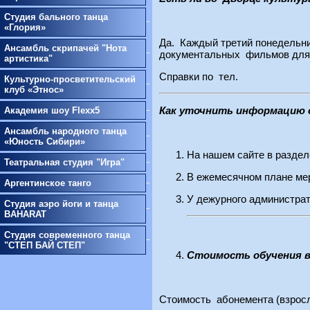
Студия бального танца
«Глория»
Да. Каждый третий понедельни
Ансамбль скрипачей "Нота
документальных фильмов для 
артистика"
Справки по тел.
Культурно-просветительский
клуб «Этнос»
Как уточнить информацию 
Академия шоу Flexx5
Ансамбль народного танца
«Юность Сибири»
На нашем сайте в разде
Театральная студия "Игра"
В ежемесячном плане ме
Аргентинское танго
У дежурного администрат
Студия аэро йоги и танца
BAHARAT
Студия современного танца
"СТЕП БАЙ СТЕП"
Стоимость обучения в
Стоимость абонемента (взрослы