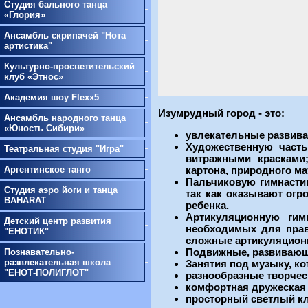
Студия бального танца
«Глория»
Ансамбль скрипачей "Нота
артистика"
Культурно-просветительский
клуб «Этнос»
Академия шоу Flexx5
Изумрудный город - это:
Ансамбль народного танца
«Юность Сибири»
увлекательные развива
Художественную часть
Театральная студия "Игра"
витражными красками;
картона, природного ма
Аргентинское танго
Пальчиковую гимнастик
Студия аэро йоги и танца
так как оказывают огр
BAHARAT
ребенка.
Артикуляционную гимн
Детский центр развития
необходимых для прав
"ЕНОТИК"
сложные артикуляцион
Подвижные, развивающ
Познавательно-
развлекательная школа
Занятия под музыку, к
"ЕНОТ-ПОЛИГЛОТ"
разнообразные творчес
комфортная дружеская
просторный светлый к