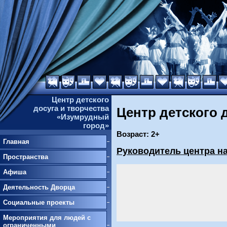
Центр детского
досуга и творчества
Центр детского 
«Изумрудный
город»
Возраст: 2+
Главная
Руководитель центра на
Пространства
Афиша
Деятельность Дворца
Социальные проекты
Мероприятия для людей с
ограниченными