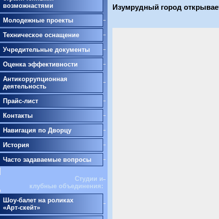
возможнастями
Изумрудный город открывае
Молодежные проекты
Техническое оснащение
Учредительные документы
Оценка эффективности
Антикоррупционная
деятельность
Прайс-лист
Контакты
Навигация по Дворцу
История
Часто задаваемые вопросы
Студии и
клубные объединения:
Шоу-балет на роликах
«Арт-скейт»